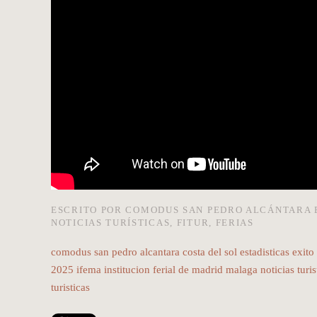
ESCRITO POR
COMODUS SAN PEDRO ALCÁNTARA
NOTICIAS TURÍSTICAS
,
FITUR
,
FERIAS
comodus san pedro alcantara
costa del sol
estadisticas
exito
2025
ifema
institucion ferial de madrid
malaga
noticias turis
turisticas