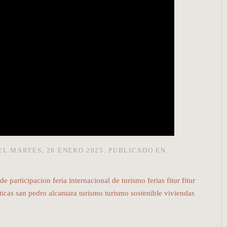
EL MARTES, 28 ENERO 2025. PUBLICADO EN
 de participacion
feria internacional de turismo
ferias
fitur
fitur
ticas
san pedro alcantara
turismo
turismo sostenible
viviendas