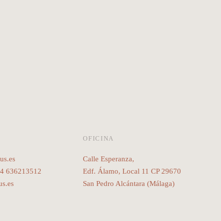
O
OFICINA
us.es
Calle Esperanza,
34 636213512
Edf. Álamo, Local 11 CP 29670
s.es
San Pedro Alcántara (Málaga)