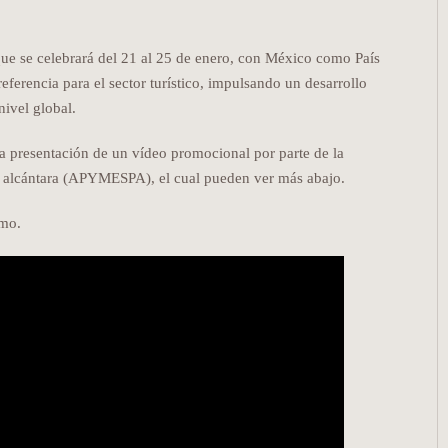
 se celebrará del 21 al 25 de enero, con México como País
ferencia para el sector turístico, impulsando un desarrollo
nivel global.
a presentación de un vídeo promocional por parte de la
 alcántara (APYMESPA), el cual pueden ver más abajo.
imo.