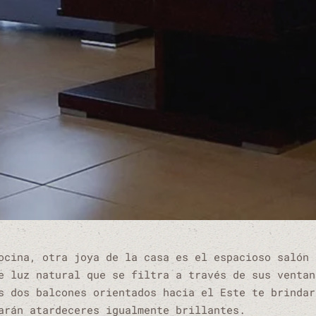
ocina, otra joya de la casa es el espacioso salón 
e luz natural que se filtra a través de sus ventan
s dos balcones orientados hacia el Este te brindar
arán atardeceres igualmente brillantes.