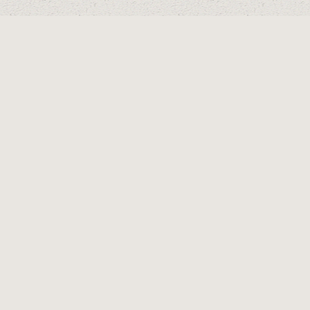
OFICINA
dus.es
Calle Esperanza,
+34 636213512
Edf. Álamo, Local 11 CP
us.es
29670
San Pedro Alcántara
(Málaga)