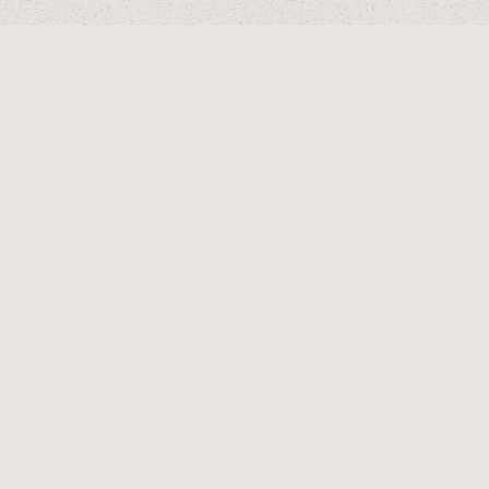
DIRECCIÓN
CONTACTO
Calle Las Alondras, 1
info@como
C.P. 29670
Whatsapp 
atBot
San Pedro Alcántara
www.comod
(Málaga)
Aviso Legal
·
Política de Privacidad
·
Cookies