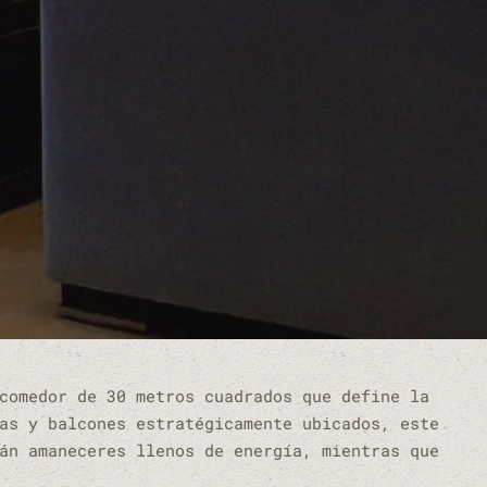
comedor de 30 metros cuadrados que define la
as y balcones estratégicamente ubicados, este
án amaneceres llenos de energía, mientras que